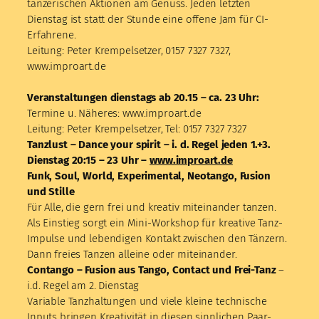
tänzerischen Aktionen am Genuss. Jeden letzten
Dienstag ist statt der Stunde eine offene Jam für CI-
Erfahrene.
Leitung: Peter Krempelsetzer, 0157 7327 7327,
www.improart.de
Veranstaltungen dienstags ab 20.15 – ca. 23 Uhr:
Termine u. Näheres: www.improart.de
Leitung: Peter Krempelsetzer, Tel: 0157 7327 7327
Tanzlust – Dance your spirit – i. d. Regel jeden 1.+3.
Dienstag 20:15 – 23 Uhr –
www.improart.de
Funk, Soul, World, Experimental, Neotango, Fusion
und Stille
Für Alle, die gern frei und kreativ miteinander tanzen.
Als Einstieg sorgt ein Mini-Workshop für kreative Tanz-
Impulse und lebendigen Kontakt zwischen den Tänzern.
Dann freies Tanzen alleine oder miteinander.
Contango –
Fusion aus Tango, Contact und Frei-Tanz
–
i.d. Regel am 2. Dienstag
Variable Tanzhaltungen und viele kleine technische
Inputs bringen Kreativität in diesen sinnlichen Paar-